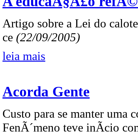
A educaÃ§Ã£o refÃ©
Artigo sobre a Lei do calot
ce
(22/09/2005)
leia mais
Acorda Gente
Custo para se manter uma 
FenÃ´meno teve inÃ­cio com