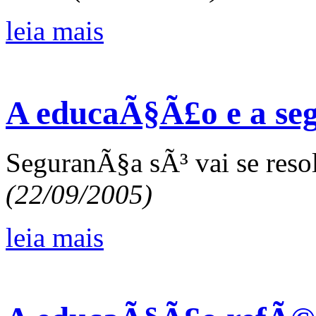
leia mais
A educaÃ§Ã£o e a se
SeguranÃ§a sÃ³ vai se res
(22/09/2005)
leia mais