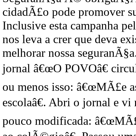
cidadÃ£o pode promover su
Inclusive esta campanha p
nos leva a crer que deva ex
melhorar nossa seguranÃ§a.
jornal â€œO POVOâ€ circu
ou menos isso: â€œMÃ£e ass
escolaâ€. Abri o jornal e 
pouco modificada: â€œMÃ£e