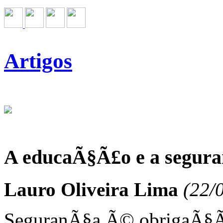
Artigos
A educaÃ§Ã£o e a segur
Lauro Oliveira Lima
(22/
SeguranÃ§a Ã© obrigaÃ§