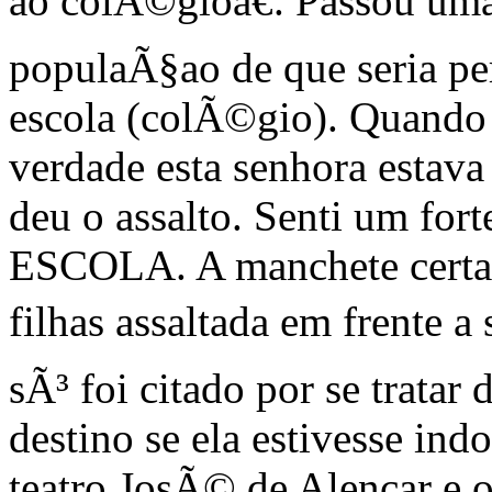
ao colÃ©gioâ€. Passou um
populaÃ§ao de que seria per
escola (colÃ©gio). Quando l
verdade esta senhora estava
deu o assalto. Senti um for
ESCOLA. A manchete certa
filhas assaltada em frente a
sÃ³ foi citado por se tratar
destino se ela estivesse ind
teatro JosÃ© de Alencar e o