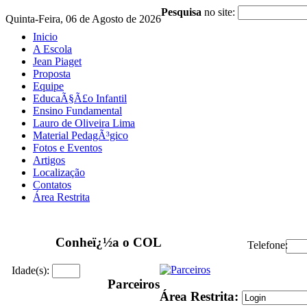
Pesquisa
no site:
Quinta-Feira, 06 de Agosto de 2026
Inicio
A Escola
Jean Piaget
Proposta
Equipe
EducaÃ§Ã£o Infantil
Ensino Fundamental
Lauro de Oliveira Lima
Material PedagÃ³gico
Fotos e Eventos
Artigos
Localização
Contatos
Área Restrita
Conheï¿½a o COL
Telefone:
Idade(s):
Parceiros
Área Restrita: