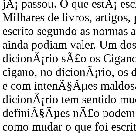
jÃ¡ passou. O que estÃ¡ es
Milhares de livros, artigos,
escrito segundo as normas a
ainda podiam valer. Um do
dicionÃ¡rio sÃ£o os Cigano
cigano, no dicionÃ¡rio, os
e com intenÃ§Ãµes maldosas
dicionÃ¡rio tem sentido m
definiÃ§Ãµes nÃ£o podem 
como mudar o que foi escri