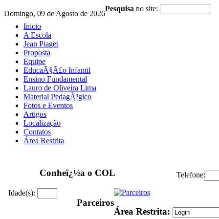
Pesquisa
no site:
Domingo, 09 de Agosto de 2026
Inicio
A Escola
Jean Piaget
Proposta
Equipe
EducaÃ§Ã£o Infantil
Ensino Fundamental
Lauro de Oliveira Lima
Material PedagÃ³gico
Fotos e Eventos
Artigos
Localização
Contatos
Área Restrita
Conheï¿½a o COL
Telefone:
Idade(s):
Parceiros
Área Restrita: