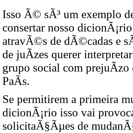
Isso Ã© sÃ³ um exemplo d
consertar nosso dicionÃ¡rio
atravÃ©s de dÃ©cadas e s
de juÃ­zes querer interpreta
grupo social com prejuÃ­zo 
PaÃ­s.
Se permitirem a primeira 
dicionÃ¡rio isso vai provo
solicitaÃ§Ãµes de mudanÃ§