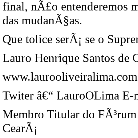
final, nÃ£o entenderemos ma
das mudanÃ§as.
Que tolice serÃ¡ se o Supr
Lauro Henrique Santos de O
www.laurooliveiralima.com
Twiter â€“ LauroOLima E-
Membro Titular do FÃ³rum
CearÃ¡